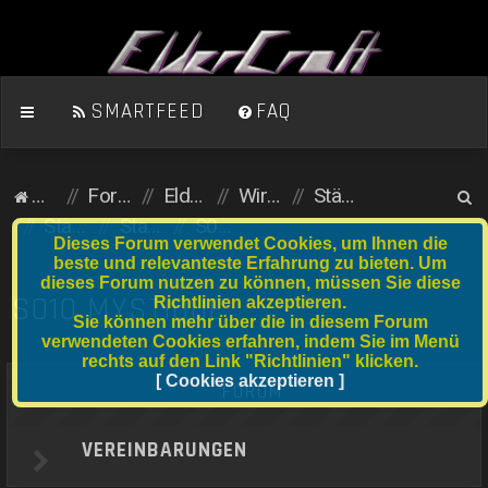
SMARTFEED
FAQ
S
Homepage
Foren-Übersicht
ElderCraft (Minecraft)
Wirtschaftsserver
Städte und Anfängergrundstücke
u
Stadtserver
Stadtnummer S001 bis S020
S010 Mystique
Dieses Forum verwendet Cookies, um Ihnen die
c
beste und relevanteste Erfahrung zu bieten. Um
dieses Forum nutzen zu können, müssen Sie diese
h
S010 MYSTIQUE
Richtlinien akzeptieren.
e
Sie können mehr über die in diesem Forum
verwendeten Cookies erfahren, indem Sie im Menü
rechts auf den Link "Richtlinien" klicken.
[ Cookies akzeptieren ]
FORUM
VEREINBARUNGEN