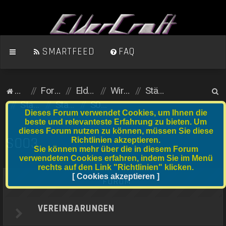
SMARTFEED
FAQ
S
Homepage
Foren-Übersicht
ElderCraft (Minecraft)
Wirtschaftsserver
Städte und Anfängergrundstücke
u
Stadtserver
Stadtnummer S001 bis S020
S003
Dieses Forum verwendet Cookies, um Ihnen die
c
beste und relevanteste Erfahrung zu bieten. Um
dieses Forum nutzen zu können, müssen Sie diese
h
S003
Richtlinien akzeptieren.
e
Sie können mehr über die in diesem Forum
verwendeten Cookies erfahren, indem Sie im Menü
rechts auf den Link "Richtlinien" klicken.
[ Cookies akzeptieren ]
FORUM
VEREINBARUNGEN