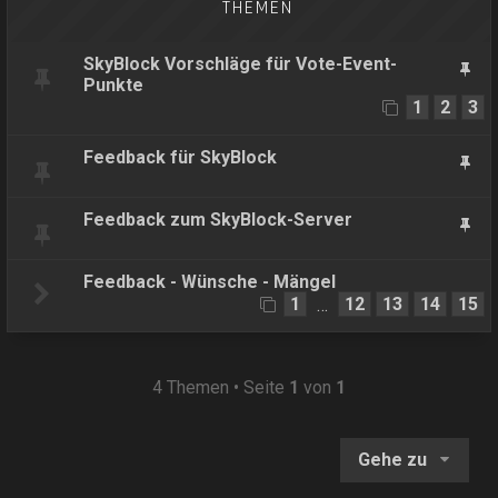
THEMEN
SkyBlock Vorschläge für Vote-Event-
Punkte
1
2
3
Feedback für SkyBlock
Feedback zum SkyBlock-Server
Feedback - Wünsche - Mängel
1
12
13
14
15
…
4 Themen • Seite
1
von
1
Gehe zu