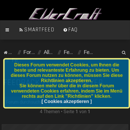
SMARTFEED
FAQ
S
Homepage
Foren-Übersicht
Allgemein (öffentlicher Bereich)
Feedback
Feedback zu ElderCraft
u
Feedback zum Skyserver
Dieses Forum verwendet Cookies, um Ihnen die
c
beste und relevanteste Erfahrung zu bieten. Um
dieses Forum nutzen zu können, müssen Sie diese
h
FEEDBACK ZUM SKYSERVER
Richtlinien akzeptieren.
e
Sie können mehr über die in diesem Forum
verwendeten Cookies erfahren, indem Sie im Menü
rechts auf den Link "Richtlinien" klicken.
Suche
[ Cookies akzeptieren ]
Erweiterte Suche
4 Themen • Seite
1
von
1