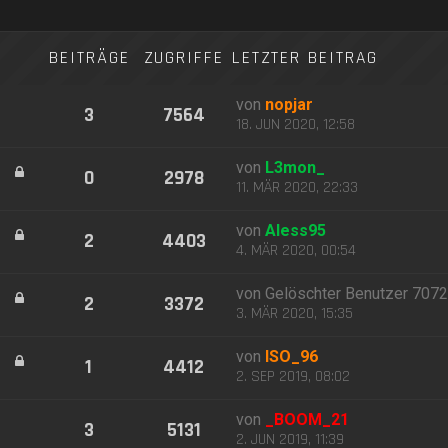
BEITRÄGE
ZUGRIFFE
LETZTER BEITRAG
von
nopjar
3
7564
18. JUN 2020, 12:58
von
L3mon_
0
2978
11. MÄR 2020, 22:33
von
Aless95
2
4403
4. MÄR 2020, 00:54
von
Gelöschter Benutzer 707
2
3372
3. MÄR 2020, 15:35
von
ISO_96
1
4412
2. SEP 2019, 08:02
von
_BOOM_21
3
5131
2. JUN 2019, 11:39