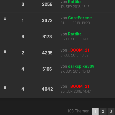
von
Rattika
0
2256
12. SEP 2018, 18:13
von
CoreForcee
1
3472
31. JUL 2018, 19:29
von
Rattika
8
8173
8. JUL 2018, 19:47
von
_BOOM_21
2
4295
3. JUL 2018, 10:02
von
darkspike309
4
6186
27. JUN 2018, 16:13
von
_BOOM_21
4
4842
25. JUN 2018, 14:47
103 Themen
1
2
3