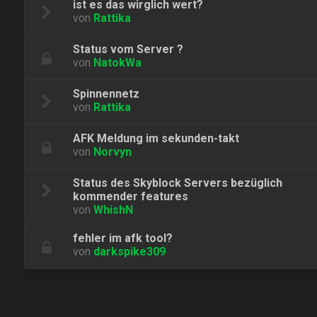
ist es das wirglich wert?
von
Rattika
Status vom Server ?
von
NatokWa
Spinnennetz
von
Rattika
AFK Meldung im sekunden-takt
von
Norvyn
Status des Skyblock Servers bezüglich
kommender features
von
WhishN
fehler im afk tool?
von
darkspike309