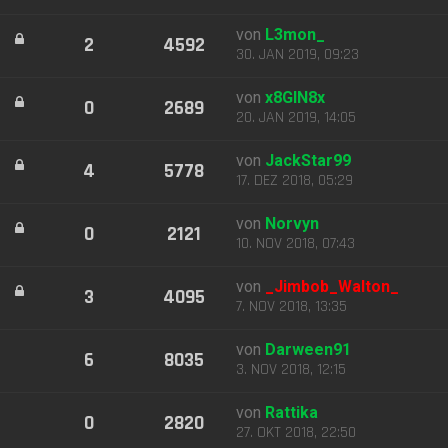
von
L3mon_
2
4592
30. JAN 2019, 09:23
von
x8GIN8x
0
2689
20. JAN 2019, 14:05
von
JackStar99
4
5778
17. DEZ 2018, 05:29
von
Norvyn
0
2121
10. NOV 2018, 07:43
von
_Jimbob_Walton_
3
4095
7. NOV 2018, 13:35
von
Darween91
6
8035
3. NOV 2018, 12:15
von
Rattika
0
2820
27. OKT 2018, 22:50