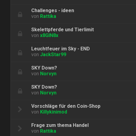
Challenges - ideen
von
Rattika
Skelettpferde und Tierlimit
von
x8GIN8x
Leuchtfeuer im Sky - END
von
JackStar99
SKY Down?
von
Norvyn
SKY Down?
von
Norvyn
Vorschläge für den Coin-Shop
von
Killykinimod
Frage zum thema Handel
von
Rattika