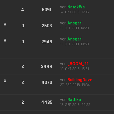
von
NatokWa
4
6391
14. OKT 2018, 12:16
von
Ansgari
0
2603
11. OKT 2018, 14:20
von
Ansgari
0
2949
11. OKT 2018, 13:58
von
_BOOM_21
2
3444
10. OKT 2018, 16:31
von
BuildingDave
2
4370
27. SEP 2018, 19:34
von
Rattika
2
4435
13. SEP 2018, 22:22