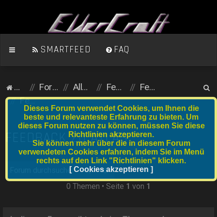
SMARTFEED
FAQ
S
Homepage
Foren-Übersicht
Allgemein (öffentlicher Bereich)
Feedback
Feedback zu anderen Spielen
u
Feedback zu Atlas
Dieses Forum verwendet Cookies, um Ihnen die
c
beste und relevanteste Erfahrung zu bieten. Um
dieses Forum nutzen zu können, müssen Sie diese
h
FEEDBACK ZU ATLAS
Richtlinien akzeptieren.
e
Sie können mehr über die in diesem Forum
verwendeten Cookies erfahren, indem Sie im Menü
rechts auf den Link "Richtlinien" klicken.
Suche
[ Cookies akzeptieren ]
Erweiterte Suche
0 Themen • Seite
1
von
1