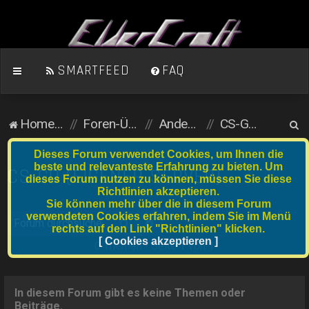
SMARTFEED
FAQ
S
Homepage
Foren-Übersicht
Andere Spiele
CS-GO (eigener Server)
u
Dieses Forum verwendet Cookies, um Ihnen die
c
beste und relevanteste Erfahrung zu bieten. Um
CS-GO (EIGENER SERVER)
dieses Forum nutzen zu können, müssen Sie diese
h
Richtlinien akzeptieren.
e
Sie können mehr über die in diesem Forum
verwendeten Cookies erfahren, indem Sie im Menü
Suche
Erweiterte Suche
rechts auf den Link "Richtlinien" klicken.
[ Cookies akzeptieren ]
0 Themen • Seite
1
von
1
In diesem Forum gibt es keine Themen oder
Beiträge.