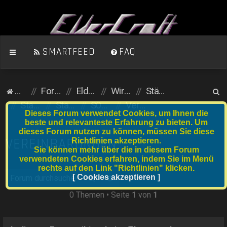
SMARTFEED
FAQ
S
Homepage
Foren-Übersicht
ElderCraft (Minecraft)
Wirtschaftsserver
Städte und Anfängergrundstücke
u
Stadtserver
Stadtnummer S061 bis S080
S064 Emperor
Vereinbarungen
Dieses Forum verwendet Cookies, um Ihnen die
c
beste und relevanteste Erfahrung zu bieten. Um
dieses Forum nutzen zu können, müssen Sie diese
h
VEREINBARUNGEN
Richtlinien akzeptieren.
e
Sie können mehr über die in diesem Forum
verwendeten Cookies erfahren, indem Sie im Menü
rechts auf den Link "Richtlinien" klicken.
Suche
[ Cookies akzeptieren ]
Erweiterte Suche
0 Themen • Seite
1
von
1