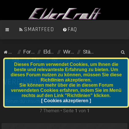
SMARTFEED
FAQ
S
Homepage
Foren-Übersicht
ElderCraft (Minecraft)
Wirtschaftsserver
Städte und Anfängergrundstücke
u
Stadtserver
Stadtnummer S041 bis S060
S052 SunTown
Vereinbarungen
Dieses Forum verwendet Cookies, um Ihnen die
c
beste und relevanteste Erfahrung zu bieten. Um
dieses Forum nutzen zu können, müssen Sie diese
h
VEREINBARUNGEN
Richtlinien akzeptieren.
e
Sie können mehr über die in diesem Forum
verwendeten Cookies erfahren, indem Sie im Menü
rechts auf den Link "Richtlinien" klicken.
Suche
[ Cookies akzeptieren ]
Erweiterte Suche
7 Themen • Seite
1
von
1