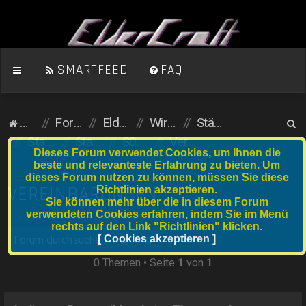
SMARTFEED
FAQ
S
Homepage
Foren-Übersicht
ElderCraft (Minecraft)
Wirtschaftsserver
Städte und Anfängergrundstücke
u
Stadtserver
Stadtnummer S041 bis S060
S043
Vereinbarungen
Dieses Forum verwendet Cookies, um Ihnen die
c
beste und relevanteste Erfahrung zu bieten. Um
dieses Forum nutzen zu können, müssen Sie diese
h
VEREINBARUNGEN
Richtlinien akzeptieren.
e
Sie können mehr über die in diesem Forum
verwendeten Cookies erfahren, indem Sie im Menü
rechts auf den Link "Richtlinien" klicken.
Suche
[ Cookies akzeptieren ]
Erweiterte Suche
0 Themen • Seite
1
von
1