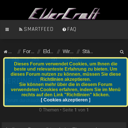
SMARTFEED
FAQ
S
Homepage
Foren-Übersicht
ElderCraft (Minecraft)
Wirtschaftsserver
Städte und Anfängergrundstücke
u
Stadtserver
Stadtnummer S041 bis S060
S041 Midgard
Vereinbarungen
Dieses Forum verwendet Cookies, um Ihnen die
c
beste und relevanteste Erfahrung zu bieten. Um
dieses Forum nutzen zu können, müssen Sie diese
h
VEREINBARUNGEN
Richtlinien akzeptieren.
e
Sie können mehr über die in diesem Forum
verwendeten Cookies erfahren, indem Sie im Menü
rechts auf den Link "Richtlinien" klicken.
Suche
[ Cookies akzeptieren ]
Erweiterte Suche
0 Themen • Seite
1
von
1