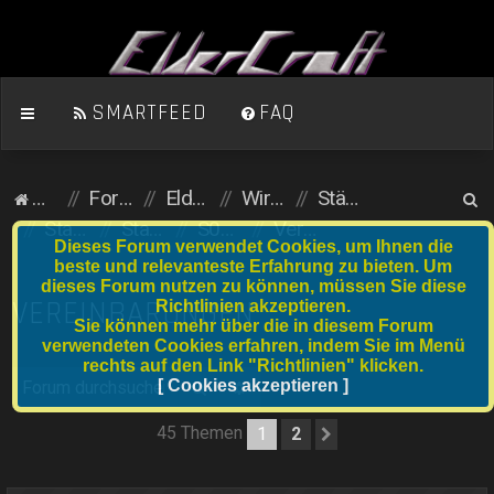
SMARTFEED
FAQ
S
Homepage
Foren-Übersicht
ElderCraft (Minecraft)
Wirtschaftsserver
Städte und Anfängergrundstücke
u
Stadtserver
Stadtnummer S021 bis S040
S040 Elementa
Vereinbarungen
Dieses Forum verwendet Cookies, um Ihnen die
c
beste und relevanteste Erfahrung zu bieten. Um
dieses Forum nutzen zu können, müssen Sie diese
h
VEREINBARUNGEN
Richtlinien akzeptieren.
e
Sie können mehr über die in diesem Forum
verwendeten Cookies erfahren, indem Sie im Menü
rechts auf den Link "Richtlinien" klicken.
Suche
[ Cookies akzeptieren ]
Erweiterte Suche
45 Themen
1
2
Nächste