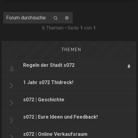
Suche
Erweiterte Suche
6 Themen • Seite
1
von
1
THEMEN
Regeln der Stadt s072
1 Jahr s072 Thidreck!
s072 | Geschichte
s072 | Eure Ideen und Feedback!
s072 | Online Verkaufsraum