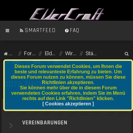
SMARTFEED
FAQ
S
Homepage
Foren-Übersicht
ElderCraft (Minecraft)
Wirtschaftsserver
Städte und Anfängergrundstücke
u
Stadtserver
Stadtnummer S061 bis S080
S072 Thidreck
Dieses Forum verwendet Cookies, um Ihnen die
c
beste und relevanteste Erfahrung zu bieten. Um
dieses Forum nutzen zu können, müssen Sie diese
h
S072 THIDRECK
Richtlinien akzeptieren.
e
Sie können mehr über die in diesem Forum
verwendeten Cookies erfahren, indem Sie im Menü
rechts auf den Link "Richtlinien" klicken.
[ Cookies akzeptieren ]
FORUM
VEREINBARUNGEN