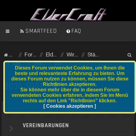
SMARTFEED
FAQ
S
Homepage
Foren-Übersicht
ElderCraft (Minecraft)
Wirtschaftsserver
Städte und Anfängergrundstücke
u
Stadtserver
Stadtnummer S021 bis S040
S036 Tortuga
Dieses Forum verwendet Cookies, um Ihnen die
c
beste und relevanteste Erfahrung zu bieten. Um
dieses Forum nutzen zu können, müssen Sie diese
h
S036 TORTUGA
Richtlinien akzeptieren.
e
Sie können mehr über die in diesem Forum
verwendeten Cookies erfahren, indem Sie im Menü
rechts auf den Link "Richtlinien" klicken.
[ Cookies akzeptieren ]
FORUM
VEREINBARUNGEN