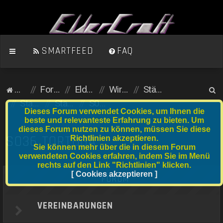
SMARTFEED
FAQ
S
Homepage
Foren-Übersicht
ElderCraft (Minecraft)
Wirtschaftsserver
Städte und Anfängergrundstücke
u
Stadtserver
Stadtnummer S021 bis S040
S036 Tortuga
Dieses Forum verwendet Cookies, um Ihnen die
c
beste und relevanteste Erfahrung zu bieten. Um
dieses Forum nutzen zu können, müssen Sie diese
h
S036 TORTUGA
Richtlinien akzeptieren.
e
Sie können mehr über die in diesem Forum
verwendeten Cookies erfahren, indem Sie im Menü
rechts auf den Link "Richtlinien" klicken.
[ Cookies akzeptieren ]
FORUM
VEREINBARUNGEN