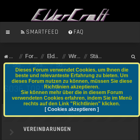
SMARTFEED
FAQ
S
Homepage
Foren-Übersicht
ElderCraft (Minecraft)
Wirtschaftsserver
Städte und Anfängergrundstücke
u
Stadtserver
Stadtnummer S021 bis S040
S036 Tortuga
Dieses Forum verwendet Cookies, um Ihnen die
c
beste und relevanteste Erfahrung zu bieten. Um
dieses Forum nutzen zu können, müssen Sie diese
h
S036 TORTUGA
Richtlinien akzeptieren.
e
Sie können mehr über die in diesem Forum
verwendeten Cookies erfahren, indem Sie im Menü
rechts auf den Link "Richtlinien" klicken.
[ Cookies akzeptieren ]
FORUM
VEREINBARUNGEN