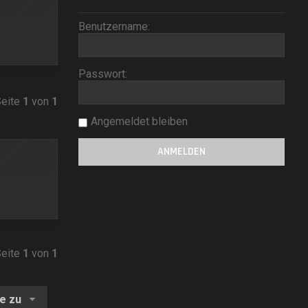
Benutzername:
Passwort:
Seite
1
von
1
Angemeldet bleiben
Seite
1
von
1
e zu