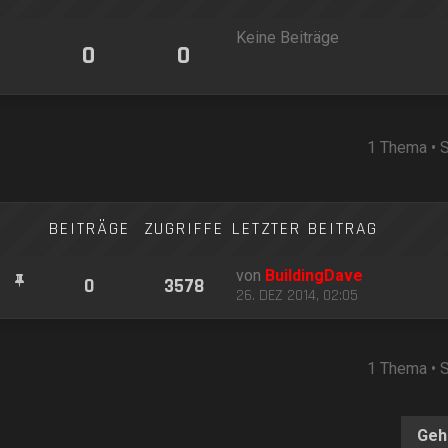
Keine Beiträge
0
0
1 Thema • 
BEITRÄGE
ZUGRIFFE
LETZTER BEITRAG
von
BuildingDave
0
3578
26. DEZ 2014, 02:05
1 Thema • 
Geh