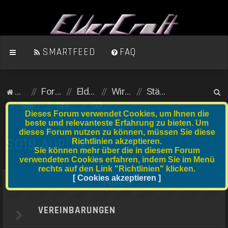
SMARTFEED
FAQ
S
Homepage
Foren-Übersicht
ElderCraft (Minecraft)
Wirtschaftsserver
Städte und Anfängergrundstücke
u
Stadtserver
Stadtnummer S001 bis S020
S018 Aurum
Dieses Forum verwendet Cookies, um Ihnen die
c
beste und relevanteste Erfahrung zu bieten. Um
dieses Forum nutzen zu können, müssen Sie diese
h
S018 AURUM
Richtlinien akzeptieren.
e
Sie können mehr über die in diesem Forum
verwendeten Cookies erfahren, indem Sie im Menü
rechts auf den Link "Richtlinien" klicken.
[ Cookies akzeptieren ]
FORUM
VEREINBARUNGEN