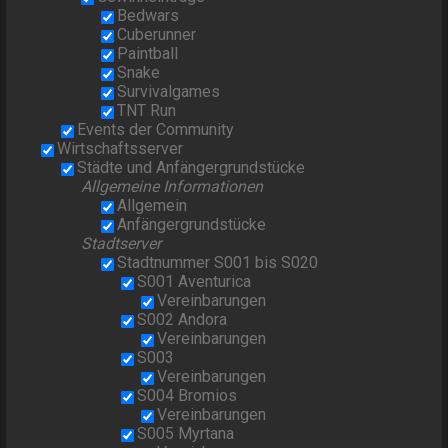
Bedwars
Cuberunner
Paintball
Snake
Survivalgames
TNT Run
Events der Community
Wirtschaftsserver
Städte und Anfängergrundstücke
Allgemeine Informationen
Allgemein
Anfängergrundstücke
Stadtserver
Stadtnummer S001 bis S020
S001 Aventurica
Vereinbarungen
S002 Andora
Vereinbarungen
S003
Vereinbarungen
S004 Bromios
Vereinbarungen
S005 Myrtana