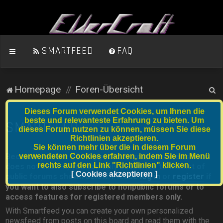
SMARTFEED
FAQ
S
Homepage
Foren-Übersicht
u
Dieses Forum verwendet Cookies, um Ihnen die
c
beste und relevanteste Erfahrung zu bieten. Um
SMARTFEED
dieses Forum nutzen zu können, müssen Sie diese
h
Richtlinien akzeptieren.
e
Sie können mehr über die in diesem Forum
verwendeten Cookies erfahren, indem Sie im Menü
Because you are not logged in or your member status
rechts auf den Link "Richtlinien" klicken.
does not allow it, you can only subscribe to the list of
[ Cookies akzeptieren ]
public forums shown below. Please
log in
or
register
if
you want to also subscribe to nonpublic forums or to
access features for registered members only.
With Smartfeed you can create your own personalized
newsfeed from posts on this board and read them with the