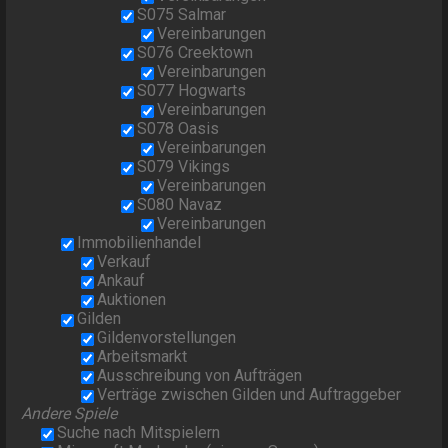
S075 Salmar
Vereinbarungen
S076 Creektown
Vereinbarungen
S077 Hogwarts
Vereinbarungen
S078 Oasis
Vereinbarungen
S079 Vikings
Vereinbarungen
S080 Navaz
Vereinbarungen
Immobilienhandel
Verkauf
Ankauf
Auktionen
Gilden
Gildenvorstellungen
Arbeitsmarkt
Ausschreibung von Aufträgen
Verträge zwischen Gilden und Auftraggeber
Andere Spiele
Suche nach Mitspielern