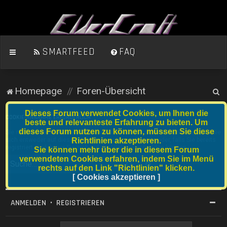
SMARTFEED
FAQ
S
Homepage
Foren-Übersicht
u
Dieses Forum verwendet Cookies, um Ihnen die
c
COOKIE-ANNAHME ERFORDERLICH
beste und relevanteste Erfahrung zu bieten. Um
dieses Forum nutzen zu können, müssen Sie diese
h
Sie müssen die Cookie-Richtlinie von ElderCraft Forum akzeptieren, bevor Sie
sich entweder auf dieser Website registrieren können oder, falls Sie bereits
Richtlinien akzeptieren.
e
registriert sind, bevor Sie sich auf der Website anmelden können.
Sie können mehr über die in diesem Forum
verwendeten Cookies erfahren, indem Sie im Menü
Suche
Erweiterte Suche
rechts auf den Link "Richtlinien" klicken.
[ Cookies akzeptieren ]
ANMELDEN
•
REGISTRIEREN